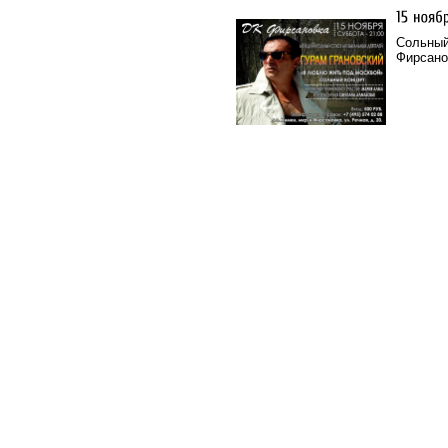
Сольный
Фирсано