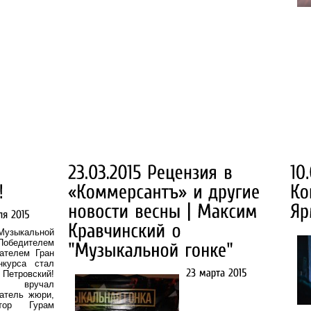
Музыкальной
Победителем
ателем Гран
нкурса стал
 Петровский!
ду вручал
атель жюри,
итор Гурам