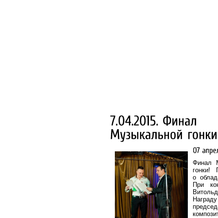
Финал 
гонки! 
о облад
При ко
Витольд
Награ
председ
композ